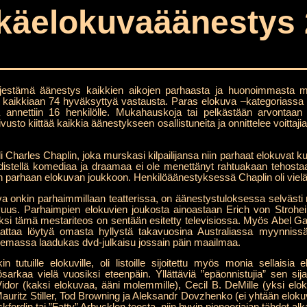
käelokuvaäänestys 
rjestämä äänestys kaikkien aikojen parhaasta ja huonoimmasta 
en kaikkiaan 74 hyväksyttyä vastausta. Paras elokuva –kategoriass
ä annettiin 16 henkilölle. Mukahauskoja tai pelkästään arvontaan o
o kiittää kaikkia äänestykseen osallistuneita ja onnittelee voittajia,
Charles Chaplin, joka murskasi kilpailijansa niin parhaat elokuvat k
 yhdistellä komediaa ja draamaa ei ole menettänyt rahtuakaan tehos
n parhaan elokuvan joukkoon. Henkilöäänestyksessä Chaplin oli vielä
a onkin parhaimmillaan teatterissa, on äänestystuloksessa selvästi
vuus. Parhaimpien elokuvien joukosta ainoastaan Erich von Stroh
ksi tämä mestariteos on sentään esitetty televisiossa. Myös Abel 
 saattaa löytyä omasta hyllystä takavuosina Australiassa myynnissä
olemassa laadukas dvd-julkaisu jossain päin maailmaa.
 tutuille elokuville, oli listoille sijoitettu myös monia sellaisia elo
sarkaa vielä vuosiksi eteenpäin. Yllättäviä ”epäonnistujia” sen si
Vidor (kaksi elokuvaa, ääni molemmille), Cecil B. DeMille (yksi elo
Mauritz Stiller, Tod Browning ja Aleksandr Dovzhenko (ei yhtään elokuv