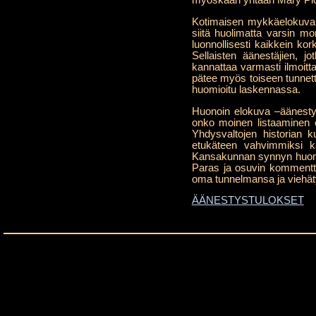
myöskään yhtään Mary Pickfo
Kotimaisen mykkäelokuvan 
siitä huolimatta varsin m
luonnollisesti kaikkein k
Sellaisten äänestäjien,
kannattaa varmasti ilmoitt
pätee myös toiseen tunnet
huomioitu laskennassa.
Huonoin elokuva –äänestys 
onko moinen listaaminen ed
Yhdysvaltojen historian 
etukäteen vahvimmiksi k
Kansakunnan synnyn huonous
Paras ja osuvin kommentti 
oma tunnelmansa ja viehä
ÄÄNESTYSTULOKSET