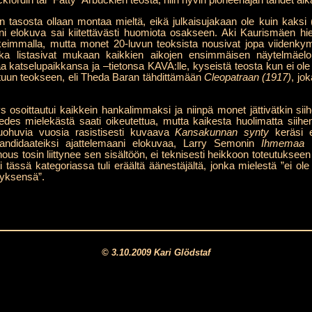
rdin tai ”Fatty” Arbucklen teosta, niin hyvin pioneeriajan tähdet al
tasosta ollaan montaa mieltä, eikä julkaisujakaan ole kuin kaksi (
oni elokuva sai kiitettävästi huomiota osakseen. Aki Kaurismäen hi
orkeimmalla, mutta monet 20-luvun teoksista nousivat jopa viiden
 jotka listasivat mukaan kaikkien aikojen ensimmäisen näytelm
aa katselupaikkansa ja –tietonsa KAVA:lle, kyseistä teosta kun ei 
tuun teokseen, eli Theda Baran tähdittämään
Cleopatraan (1917)
, jo
osoittautui kaikkein hankalimmaksi ja niinpä monet jättivätkin siih
es mielekästä saati oikeutettua, mutta kaikesta huolimatta siihenkin
kuohuvia vuosia rasistisesti kuvaava
Kansakunnan synty
keräsi e
andidaateiksi ajattelemaani elokuvaa, Larry Semonin
Ihmemaa 
 tosin liittynee sen sisältöön, ei teknisesti heikkoon toteutuksee
tässä kategoriassa tuli eräältä äänestäjältä, jonka mielestä ”ei o
tyksensä”.
© 3.10.2009 Kari Glödstaf