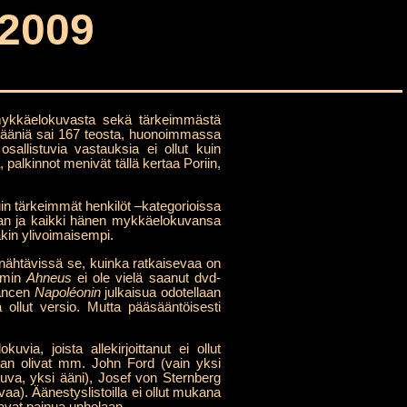
2009
mykkäelokuvasta sekä tärkeimmästä
a ääniä sai 167 teosta, huonoimmassa
sallistuvia vastauksia ei ollut kuin
 palkinnot menivät tällä kertaa Poriin,
uin tärkeimmät henkilöt –kategorioissa
taan ja kaikki hänen mykkäelokuvansa
kin ylivoimaisempi.
 nähtävissä se, kuinka ratkaisevaa on
eimin
Ahneus
ei ole vielä saanut dvd-
Gancen
Napoléonin
julkaisua odotellaan
 ollut versio. Mutta pääsääntöisesti
kuvia, joista allekirjoittanut ei ollut
jaan olivat mm. John Ford (vain yksi
kuva, yksi ääni), Josef von Sternberg
aa). Äänestyslistoilla ei ollut mukana