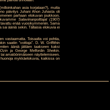
kavat painua unholaan.
milloinkahan asia korjataan?), mutta
eno päivitys Juhani Ahon Juhasta oli
kymmenen parhaan elokuvan joukkoon.
äelokuvamme
Salaviinanpolttajat (1907)
ole tavattu enää vuosikymmeniin. Sama
ka sai ääniä sekin. Tällaisia elokuvia ei
en vastaamatta. Toisaalta voi pohtia,
 saatiin ”voittaja”. D. W. Griffithin
niten ääniä jättäen taakseen kaksi
Ozin
ja George Melfordin
Sheikin
.
n tai amatöörimäiseen näyttelemiseen.
le huonoja mykkäelokuvia, kaikissa on