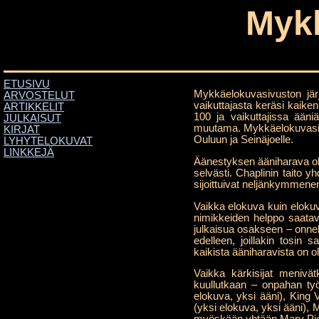
Myk
ETUSIVU
Mykkäelokuvasivuston jä
ARVOSTELUT
vaikuttajasta keräsi kaik
ARTIKKELIT
100 ja vaikuttajissa ääni
JULKAISUT
muutama. Mykkäelokuvasivust
KIRJAT
Ouluun ja Seinäjoelle.
LYHYTELOKUVAT
LINKKEJÄ
Äänestyksen ääniharava oli 
selvästi. Chaplinin taito
sijoittuivat neljänkymmene
Vaikka elokuva kuin elokuv
nimikkeiden helppo saata
julkaisua osakseen – onne
edelleen, joillakin tosin
kaikista ääniharavista on 
Vaikka kärkisijat menivätkin
kuullutkaan – onpahan työ
elokuva, yksi ääni), King 
(yksi elokuva, yksi ääni), 