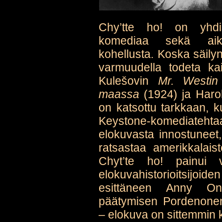
Chy’tte ho! on yhdis
komediaa sekä aika
kohellusta. Koska säilyn
varmuudella todeta kai
Kulešovin
Mr. Westin 
maassa
(1924) ja Haro
on katsottu tarkkaan, 
Keystone-komediatehtaa
elokuvasta innostuneet, 
ratsastaa amerikkalais
Chyt’te ho! painui v
elokuvahistorioitsijo
esittäneen Anny O
päätymisen Pordenonen 
– elokuva on sittemmin k