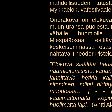
mahdollisuuden tutu
Mykkäelokuvafestivaalei
Ondráková on elokuvan 
muun uransa puolesta, mu
vähälle huomiolle 
Miespääosaa esit
keskeisemmässä osas
nähtävä Theodor Pištek
”Elokuva sisältää hau
naamioitumisista, vähän
jännittäviä hetkiä kal
sitomisen, miltei hirttä
muodossa… [ - - ] 
vaatimattomalta kopi
huolimatta läpi.”
(Antti A