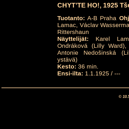
CHYT’TE HO!, 1925 Tš
Tuotanto:
A-B Praha
Ohj
Lamac, Václav Wasserm
Rittershaun
Näyttelijät:
Karel Lamac
Ondráková (Lilly Ward),
Antonie Nedošinská (Lil
ystävä)
Kesto:
36 min.
Ensi-ilta:
1.1.1925 / ---
© 10.