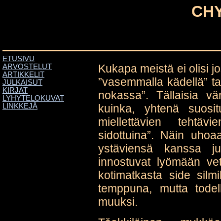
CHY
ETUSIVU
Kukapa meistä ei olisi j
ARVOSTELUT
ARTIKKELIT
”vasemmalla kädellä” tai
JULKAISUT
KIRJAT
nokassa”. Tällaisia vär
LYHYTELOKUVAT
kuinka, yhtenä suosi
LINKKEJÄ
miellettävien tehtäv
sidottuina”. Näin uhoaa
ystäviensä kanssa juh
innostuvat lyömään ve
kotimatkasta side silm
temppuna, mutta todell
muuksi.