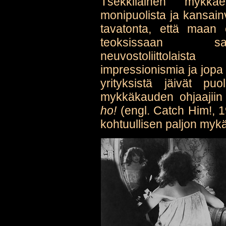
Tšekkiläinen mykkä
monipuolista ja kansainväl
tavatonta, että maan e
teoksissaan saks
neuvostoliittolais
impressionismia ja jopa
yrityksistä jäivät pu
mykkäkauden ohjaajii
ho!
(engl. Catch Him!, 1
kohtuullisen paljon my