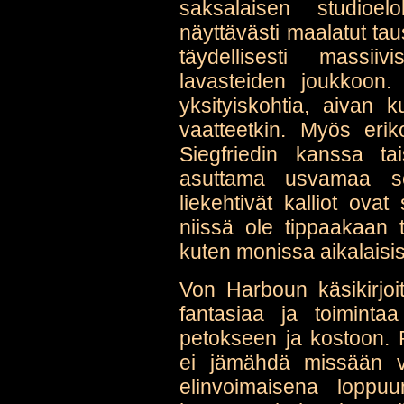
saksalaisen studioe
näyttävästi maalatut taus
täydellisesti massiiv
lavasteiden joukkoon.
yksityiskohtia, aivan 
vaatteetkin. Myös erik
Siegfriedin kanssa ta
asuttama usvamaa se
liekehtivät kalliot ovat
niissä ole tippaakaan 
kuten monissa aikalaisi
Von Harboun käsikirjoi
fantasiaa ja toimintaa
petokseen ja kostoon. P
ei jämähdä missään v
elinvoimaisena lopp