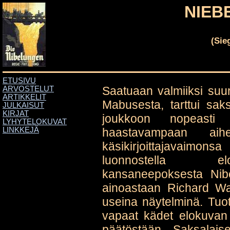
NIEB
(Sie
ETUSIVU
Saatuaan valmiiksi suu
ARVOSTELUT
ARTIKKELIT
Mabusesta, tarttui sak
JULKAISUT
KIRJAT
joukkoon nopeasti
LYHYTELOKUVAT
haastavampaan ai
LINKKEJÄ
käsikirjoittajavai
luonnostella elo
kansaneepoksesta Nibel
ainoastaan Richard W
useina näytelminä. Tuot
vapaat kädet elokuvan 
päätöstään. Saksalais