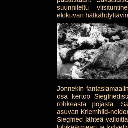
suunniteltu viisitun
elokuvan hätkähdyttävim
Jonnekin fantasiamaail
osa kertoo Siegfriedis
rohkeasta pojasta. S
asuvan Kriemhild-neido
Siegfried lähteä vallo
lohikäärmeen ja kylvet