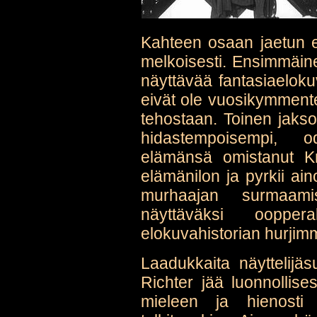
Kahteen osaan jaetun e
melkoisesti. Ensimmäine
näyttävää fantasiaeloku
eivät ole vuosikymment
tehostaan. Toinen jakso
hidastempoisempi, o
elämänsä omistanut Kr
elämänilon ja pyrkii a
murhaajan surmaami
näyttäväksi ooppe
elokuvahistorian hurjimmi
Laadukkaita näyttelijäsu
Richter jää luonnollise
mieleen ja hienosti