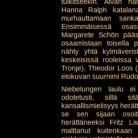
tulkitseekin. Aivan h
Hanna Ralph katalana
murhauttamaan sanka
Ensimmäisessä osass
Margarete Schön pääse
osaamistaan toisella p
nähty yhtä kylmäveris
keskeisissä rooleissa
Tronje), Theodor Loos 
elokuvan suurnimi Rudolf
Niebelungen laulu ei
odotetusti, sillä si
kansallismielisyys herät
se sen sijaan osoitt
herättäneeksi Fritz L
malttanut kuitenkaan 