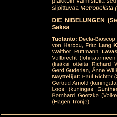
piakkoin valmistella se
sijoittuvaa
Metropolista 
DIE NIBELUNGEN (Sieg
Saksa
Tuotanto:
Decla-Biosco
von Harbou, Fritz Lang
K
Walther Ruttmann
Lavas
Vollbrecht (lohikäärmeen
(lisäksi otteita Richar
Gerd Guderian, Änne Will
Näyttelijät:
Paul Richter (
Gertrud Arnold (kuningata
Loos (kuningas Gunther)
Bernhard Goetzke (Volke
(Hagen Tronje)