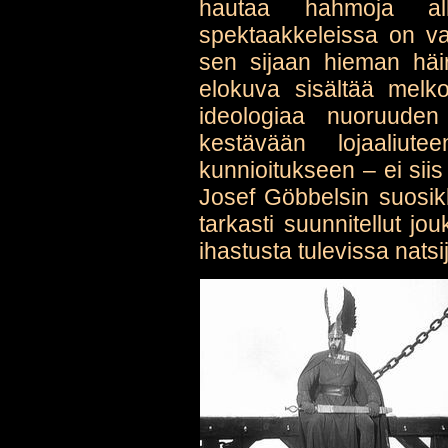
hautaa hahmoja all
spektaakkeleissa on v
sen sijaan hieman häir
elokuva sisältää melko
ideologiaa nuoruuden
kestävään lojaaliute
kunnioitukseen – ei siis 
Josef Göbbelsin suosikk
tarkasti suunnitellut jo
ihastusta tulevissa natsi