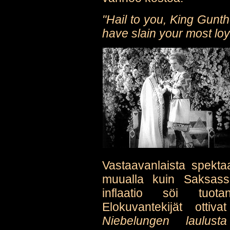
"Hail to you, King Gunth
have slain your most loya
Vastaavanlaista spekta
muualla kuin Saksassa
inflaatio söi tuota
Elokuvantekijät ottiv
Niebelungen laulusta