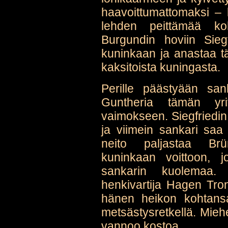
haavoittumattomaksi –
lehden peittämää ko
Burgundin hoviin Sieg
kuninkaan ja anastaa t
kaksitoista kuningasta.
Perille päästyään san
Guntheria tämän yri
vaimokseen. Siegfriedin
ja viimein sankari saa 
neito paljastaa Brün
kuninkaan voittoon, j
sankarin kuolemaa. 
henkivartija Hagen Tronj
hänen heikon kohtans
metsästysretkellä. Mieh
vannoo kostoa.