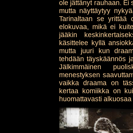
ole jättänyt rauhaan. Ei
mutta näyttäytyy nyky
Tarinaltaan se yrittää
elokuvaa, mikä ei kuite
jääkin keskinkertaise
käsittelee kyllä ansiok
mutta juuri kun draama
tehdään täyskäännös ja
Jälkimmäinen puoli
menestyksen saavuttami
vaikka draama on täss
kertaa komiikka on kui
huomattavasti alkuosaa