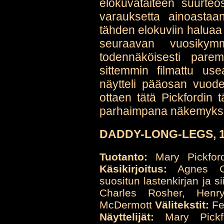
elokuvataiteen suurteos
varauksetta ainoastaan 
tähden elokuviin haluaa 
seuraavan vuosikym
todennäköisesti pare
sittemmin filmattu u
näytteli pääosan vuode
ottaen tätä Pickfordin 
parhaimpana näkemyks
DADDY-LONG-LEGS, 19
Tuotanto:
Mary Pickfo
Käsikirjoitus:
Agnes Chr
suositun lastenkirjan ja 
Charles Rosher, Hen
McDermott
Välitekstit:
Fe
Näyttelijät:
Mary Pickfo