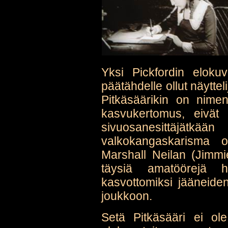
Yksi Pickfordin eloku
päätähdelle ollut näyttel
Pitkäsäärikin on nime
kasvukertomus, eivät 
sivuosanesittäjätkään
valkokangaskarisma o
Marshall Neilan (Jimmi
täysiä amatöörejä h
kasvottomiksi jääneide
joukkoon.
Setä Pitkäsääri ei o