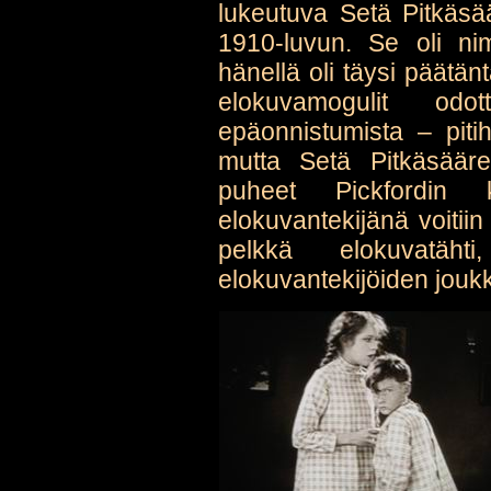
lukeutuva Setä Pitkäsä
1910-luvun. Se oli ni
hänellä oli täysi päätä
elokuvamogulit odot
epäonnistumista – piti
mutta Setä Pitkäsäär
puheet Pickfordin k
elokuvantekijänä voitiin
pelkkä elokuvatäh
elokuvantekijöiden jouk