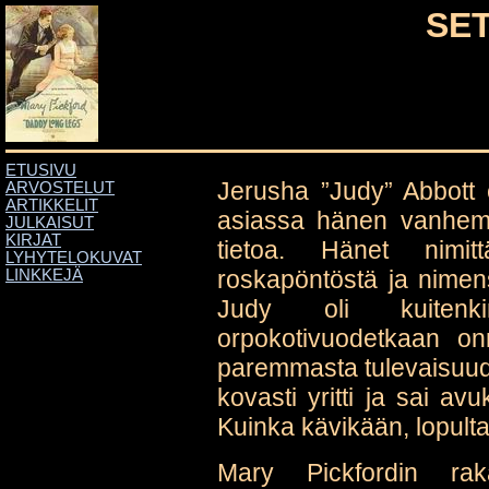
SET
ETUSIVU
Jerusha ”Judy” Abbott e
ARVOSTELUT
ARTIKKELIT
asiassa hänen vanhemm
JULKAISUT
KIRJAT
tietoa. Hänet nimit
LYHYTELOKUVAT
roskapöntöstä ja nimensä
LINKKEJÄ
Judy oli kuitenk
orpokotivuodetkaan o
paremmasta tulevaisuude
kovasti yritti ja sai a
Kuinka kävikään, lopulta
Mary Pickfordin rak