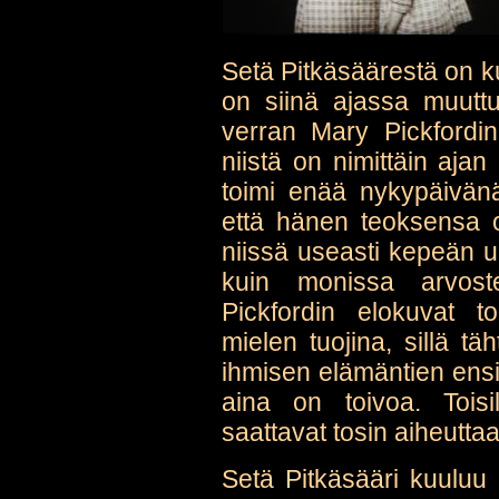
Setä Pitkäsäärestä on ku
on siinä ajassa muutt
verran Mary Pickfordin 
niistä on nimittäin aja
toimi enää nykypäivänä
että hänen teoksensa o
niissä useasti kepeän 
kuin monissa arvoste
Pickfordin elokuvat 
mielen tuojina, sillä tä
ihmisen elämäntien ensi 
aina on toivoa. Toisi
saattavat tosin aiheutta
Setä Pitkäsääri kuuluu 