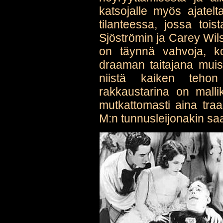
katsojalle myös ajate
tilanteessa, jossa tois
Sjöströmin ja Carey Wils
on täynnä vahvoja, ko
draaman taitajana muis
niistä kaiken tehon
rakkaustarina on malli
mutkattomasti aina tra
M:n tunnusleijonakin sa