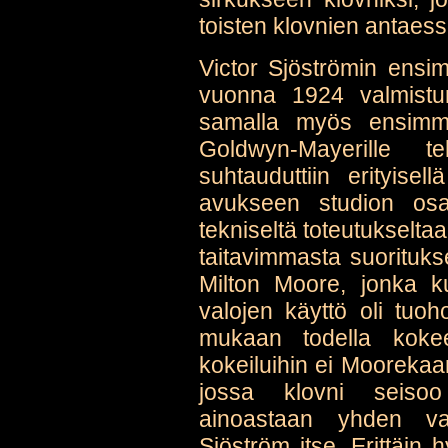
toisten klovnien antaess
Victor Sjöströmin ensi
vuonna 1924 valmistu
samalla myös ensimmä
Goldwyn-Mayerille 
suhtauduttiin erityise
avukseen studion osa
tekniseltä toteutukselta
taitavimmasta suorituk
Milton Moore, jonka k
valojen käyttö oli tuo
mukaan todella kokee
kokeiluihin ei Moorekaa
jossa klovni seisoo
ainoastaan yhden val
Sjöström itse. Erittäin