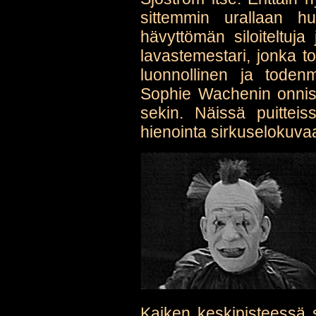
sittemmin urallaan h
hävyttömän siloiteltuja
lavastemestari, jonka t
luonnollinen ja todenm
Sophie Wachenin onnis
sekin. Näissä puitteis
hienointa sirkuselokuva
Kaiken keskipisteessä 