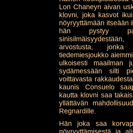
Lon Chaneyn aivan usko
klovni, joka kasvot ik
nöyryyttämään itseään il
hän pystyy pait
sinisilmäisyydestä
arvostusta, jonka
tiedemiesjoukko aiemmin
ulkoisesti maailman 
sydämessään silti pi
voittavasta rakkaudesta
kaunis Consuelo saap
kautta klovni saa takai
yllättävän mahdollisuu
Regnardille.
Hän joka saa korvapu
nöyryyttämisestä ja al