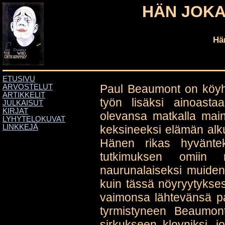
HÄN JOKA
Hä
ETUSIVU
Paul Beaumont on köyh
ARVOSTELUT
ARTIKKELIT
työn lisäksi ainoast
JULKAISUT
KIRJAT
olevansa matkalla mai
LYHYTELOKUVAT
keksineeksi elämän alku
LINKKEJÄ
Hänen rikas hyväntek
tutkimuksen omiin 
naurunalaiseksi muiden
kuin tässä nöyryytyksess
vaimonsa lähtevänsä pa
tyrmistyneen Beaumon
sirkukseen klovniksi, 