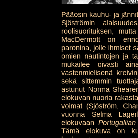
Pääosin kauhu- ja jänni
Sjöströmin alaisuude
roolisuorituksen, mutt
MacDermott on erino
paronina, jolle ihmiset 
omien nautintojen ja ta
mukailee oivasti ain
vastenmielisenä kreivi
sekä sittemmin tuotta
astunut Norma Shearer e
elokuvan nuoria rakastav
voimat (Sjöström, Cha
vuonna Selma Lagerlö
elokuvaan
Portugallian
Tämä elokuva on kui