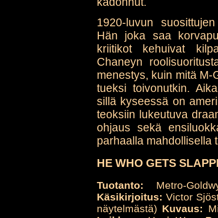
kadonnut.
1920-luvun suosittujen
Hän joka saa korvapuus
kriitikot kehuivat ki
Chaneyn roolisuoritusta
menestys, kuin mitä M-G
tueksi toivonutkin. Aik
sillä kyseessä on amer
teoksiin lukeutuva draa
ohjaus sekä ensiluokkai
parhaalla mahdollisella t
HE WHO GETS SLAPPED
Tuotanto:
Metro-Goldw
Käsikirjoitus:
Victor Sjös
näytelmästä)
Kuvaus:
Mi