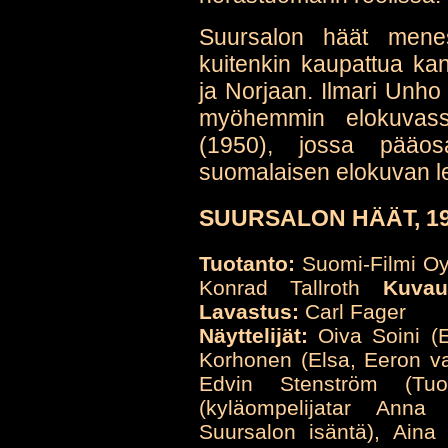
Suursalon häät menest
kuitenkin kaupattua kans
ja Norjaan. Ilmari Unho
myöhemmin elokuva
(1950), jossa pääosa
suomalaisen elokuvan le
SUURSALON HÄÄT, 19
Tuotanto:
Suomi-Filmi O
Konrad Tallroth
Kuvau
Lavastus:
Carl Fager
Näyttelijät:
Oiva Soini (Ee
Korhonen (Elsa, Eeron vai
Edvin Stenström (Tuo
(kyläompelijatar Anna
Suursalon isäntä), Aina