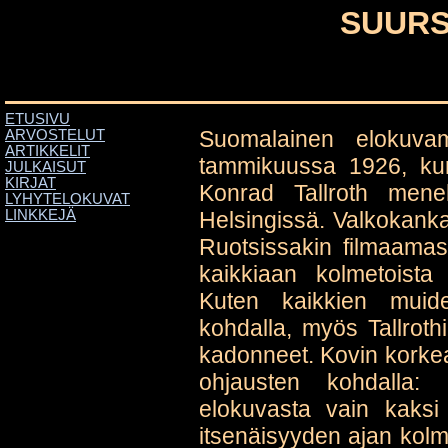
SUURS
ETUSIVU
Suomalainen elokuva
ARVOSTELUT
ARTIKKELIT
tammikuussa 1926, kun
JULKAISUT
KIRJAT
Konrad Tallroth meneh
LYHYTELOKUVAT
Helsingissä. Valkokanka
LINKKEJÄ
Ruotsissakin filmaamas
kaikkiaan kolmetoista
Kuten kaikkien muid
kohdalla, myös Tallroth
kadonneet. Kovin korkea
ohjausten kohdalla: 
elokuvasta vain kaksi
itsenäisyyden ajan kolm