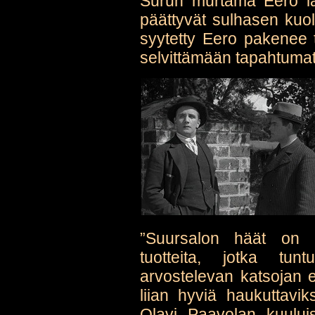
Surun murtama Eero läh
päättyvät sulhasen ku
syytetty Eero pakenee t
selvittämään tapahtumat
”Suursalon häät on nii
tuotteita, jotka tun
arvostelevan katsojan ep
liian hyviä haukuttavik
Olavi Paavolan kuului