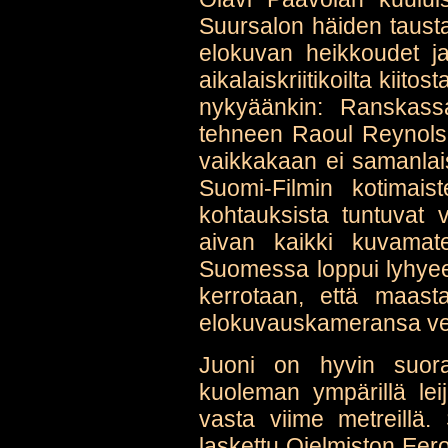
Suursalon häiden taustal
elokuvan heikkoudet j
aikalaiskriitikoilta kiitos
nykyäänkin: Ranskassa
tehneen Raoul Reynolsi
vaikkakaan ei samanlai
Suomi-Filmin kotimais
kohtauksista tuntuvat va
aivan kaikki kuvamate
Suomessa loppui lyhyee
kerrotaan, että maast
elokuvauskameransa ve
Juoni on hyvin suora
kuoleman ympärillä le
vasta viime metreillä.
laskettu Ojelmiston Eero