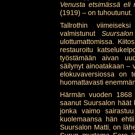
Venusta etsimässä eli 
(1919) – on tuhoutunut.
Tallrothin viimeise
valmistunut
Suursalon
ulottumattomissa. Kiito
restauroitu katselukelpo
työstämään aivan uude
säilynyt ainoatakaan –
elokuvaversiossa on te
huomattavasti enemmän 
Härmän vuoden 1868 ku
saanut Suursalon häät 
jonka vaimo sairastu
kuolemaansa hän ehtii
Suursalon Matti, on lähe