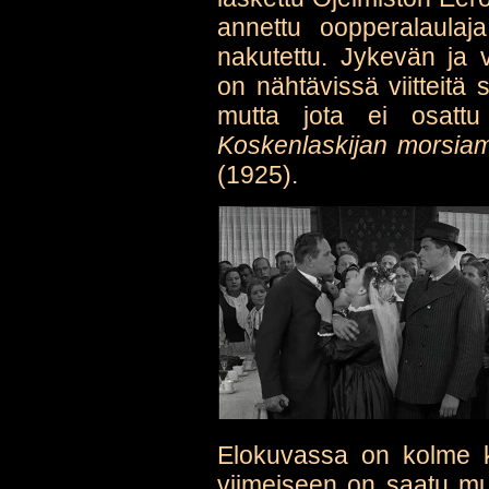
annettu oopperalaulaja
nakutettu. Jykevän ja 
on nähtävissä viitteitä s
mutta jota ei osatt
Koskenlaskijan morsia
(1925).
Elokuvassa on kolme ko
viimeiseen on saatu mu