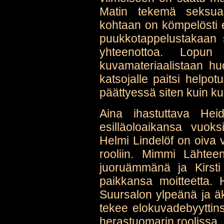
Matin tekemä seksuaa
kohtaan on kömpelösti es
puukkotappelustakaan 
yhteenottoa. Lopun
kuvamateriaalistaan huo
katsojalle paitsi helpo
päättyessä siten kuin ku
Aina ihastuttava Hei
esilläoloaikansa vuok
Helmi Lindelöf on oiva 
rooliin. Mimmi Lähte
juoruämmänä ja Kirsti
paikkansa moitteetta. 
Suursalon ylpeänä ja ä
tekee elokuvadebyyttinsä
herastuomarin roolissa.