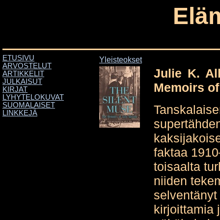
Elä
ETUSIVU
Yleisteokset
ARVOSTELUT
Julie K. Al
ARTIKKELIT
JULKAISUT
Memoirs of 
KIRJAT
LYHYTELOKUVAT
SUOMALAISET
Tanskalais
LINKKEJÄ
supertähden
kaksijakoise
faktaa 1910–
toisaalta tu
niiden teke
selventänyt 
kirjoittamia