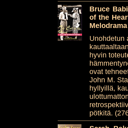
Bruce Babi
of the Hea
Melodrama
Unohdetun a
kauttaaltaa
hyvin toteut
hämmentyneen
ovat tehneet
John M. Stah
hyllyillä, k
ulottumatt
retrospektiiv
pötkitä. (276