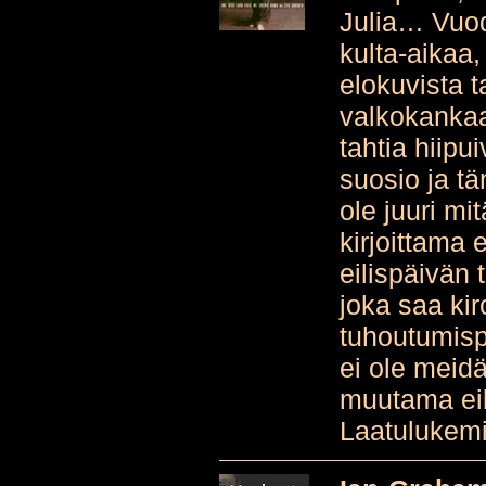
Julia… Vuod
kulta-aikaa,
elokuvista t
valkokankaa
tahtia hiip
suosio ja t
ole juuri mi
kirjoittama 
eilispäivän 
joka saa k
tuhoutumisp
ei ole meid
muutama eik
Laatulukemis