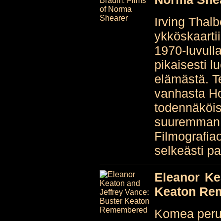
Irving Thal
ykköskaarti
1970-luvulla
pikaisesti l
elämästä. T
vanhasta Ho
todennäköis
suuremman 
Filmografia
selkeästi pa
Eleanor Ke
Keaton Re
Komea perus