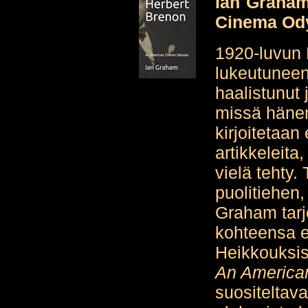
Ian Graham
Cinema Od
1920-luvun 
lukeutuneen
haalistunut 
missä hänen
kirjoitetaan
artikkeleita
vielä tehty.
puolitiehen, 
Graham tarjo
kohteensa e
Heikkouksis
An America
suositeltav