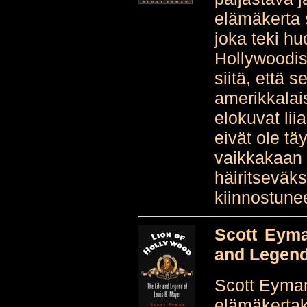
elämäkerta 
joka teki h
Hollywoodiss
siitä, että s
amerikkalai
elokuvat lii
eivät ole tä
vaikkakaan 
häiritseväks
kiinnostunee
Scott Eyma
and Legend
Scott Eyman
elämäkertaki