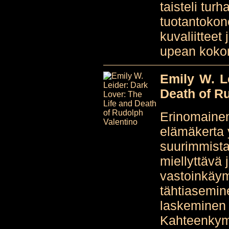
taisteli tur
tuotantokon
kuvaliitteet 
upean kokon
Emily W. L
Death of R
Erinomaine
elämäkerta
suurimmista 
miellyttävä
vastoinkäym
tähtiasemin
laskeminen 
Kahteenkym