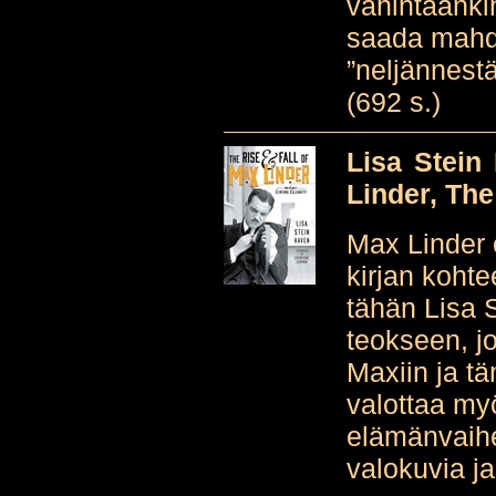
vähintäänkin 
saada mahdo
”neljännest
(692 s.)
Lisa Stein
Linder, The
Max Linder 
kirjan kohte
tähän Lisa S
teokseen, j
Maxiin ja tä
valottaa my
elämänvaihe
valokuvia ja