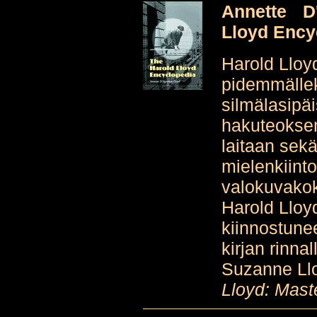
Annette D
Lloyd Ency
Harold Lloy
pidemmälleki
silmälasipä
hakuteoksen.
laitaan sekä
mielenkiint
valokuvako
Harold Lloy
kiinnostune
kirjan rinna
Suzanne Llo
Lloyd: Mas