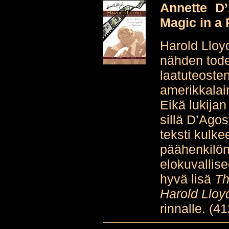
Annette D’
Magic in a
Harold Lloyd
nähden tode
laatuteoste
amerikkalai
Eikä lukijan
sillä D’Agos
teksti kulk
päähenkilön
elokuvallise
hyvä lisä
Th
Harold Lloy
rinnalle. (41