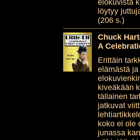
elokuvista k
löytyy juttuj
(206 s.)
Chuck Harte
A Celebrat
Erittäin tar
elämästä ja 
elokuvienkin
kiveäkään k
tällainen ta
jatkuvat vii
lehtiartikke
koko ei ole 
junassa kan