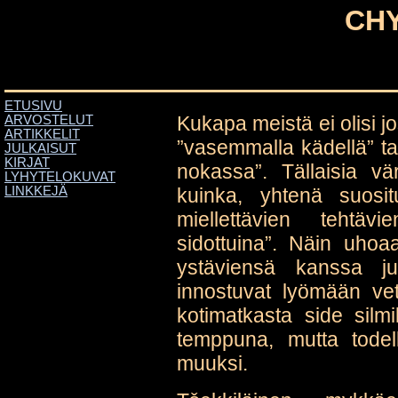
CHY
ETUSIVU
Kukapa meistä ei olisi j
ARVOSTELUT
ARTIKKELIT
”vasemmalla kädellä” tai
JULKAISUT
KIRJAT
nokassa”. Tällaisia vär
LYHYTELOKUVAT
kuinka, yhtenä suosi
LINKKEJÄ
miellettävien tehtäv
sidottuina”. Näin uhoaa
ystäviensä kanssa juh
innostuvat lyömään ve
kotimatkasta side silm
temppuna, mutta todell
muuksi.