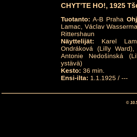
CHYT’TE HO!, 1925 Tš
Tuotanto:
A-B Praha
Ohj
Lamac, Václav Wasserm
Rittershaun
Näyttelijät:
Karel Lamac
Ondráková (Lilly Ward),
Antonie Nedošinská (Lil
ystävä)
Kesto:
36 min.
Ensi-ilta:
1.1.1925 / ---
© 10.