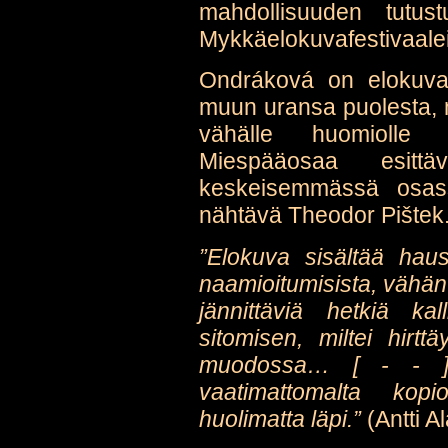
mahdollisuuden tutu
Mykkäelokuvafestivaalei
Ondráková on elokuvan 
muun uransa puolesta, mu
vähälle huomiolle 
Miespääosaa esit
keskeisemmässä osas
nähtävä Theodor Pištek
”Elokuva sisältää hau
naamioitumisista, vähän
jännittäviä hetkiä kal
sitomisen, miltei hirttä
muodossa… [ - - ] 
vaatimattomalta kopi
huolimatta läpi.”
(Antti A