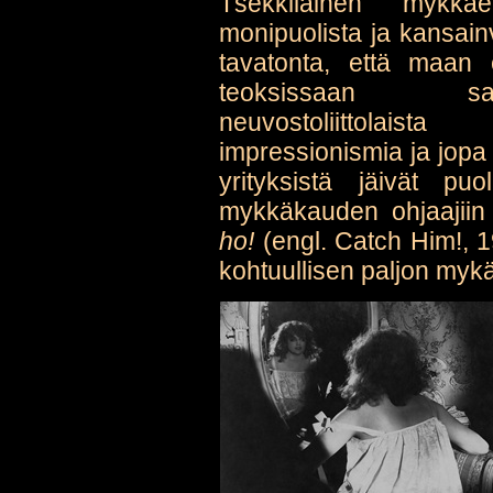
Tšekkiläinen mykkä
monipuolista ja kansainväl
tavatonta, että maan e
teoksissaan saks
neuvostoliittolais
impressionismia ja jopa
yrityksistä jäivät pu
mykkäkauden ohjaajii
ho!
(engl. Catch Him!, 1
kohtuullisen paljon my