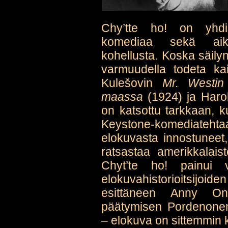
Chy’tte ho! on yhdis
komediaa sekä aika
kohellusta. Koska säilyn
varmuudella todeta kai
Kulešovin
Mr. Westin 
maassa
(1924) ja Haro
on katsottu tarkkaan, 
Keystone-komediatehtaa
elokuvasta innostuneet, 
ratsastaa amerikkalais
Chyt’te ho! painui v
elokuvahistorioitsijo
esittäneen Anny O
päätymisen Pordenonen 
– elokuva on sittemmin k