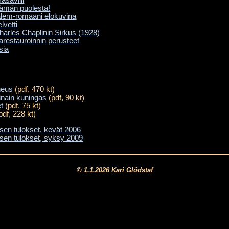
asavilli
ämän puolesta!
alem-romaani elokuvina
lvetti
Charles Chaplinin Sirkus (1928)
arestauroinnin perusteet
sia
neus
(pdf, 470 kt)
inain kuningas
(pdf, 90 kt)
et
(pdf, 75 kt)
pdf, 228 kt)
en tulokset, kevät 2006
en tulokset, syksy 2009
© 1.1.2026 Kari Glödstaf