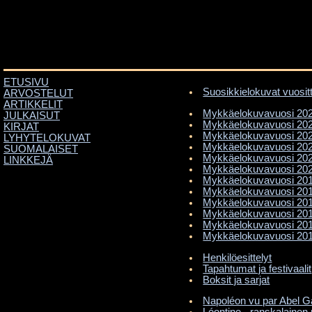
ETUSIVU
Suosikkielokuvat vuosit
ARVOSTELUT
ARTIKKELIT
Mykkäelokuvavuosi 20
JULKAISUT
Mykkäelokuvavuosi 20
KIRJAT
Mykkäelokuvavuosi 20
LYHYTELOKUVAT
Mykkäelokuvavuosi 20
SUOMALAISET
Mykkäelokuvavuosi 20
LINKKEJÄ
Mykkäelokuvavuosi 20
Mykkäelokuvavuosi 20
Mykkäelokuvavuosi 20
Mykkäelokuvavuosi 20
Mykkäelokuvavuosi 20
Mykkäelokuvavuosi 20
Mykkäelokuvavuosi 20
Henkilöesittelyt
Tapahtumat ja festivaalit
Boksit ja sarjat
Napoléon vu par Abel G