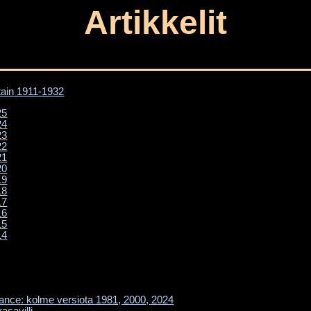
Artikkelit
tain 1911-1932
25
24
23
22
21
20
19
18
17
16
15
14
ance: kolme versiota 1981, 2000, 2024