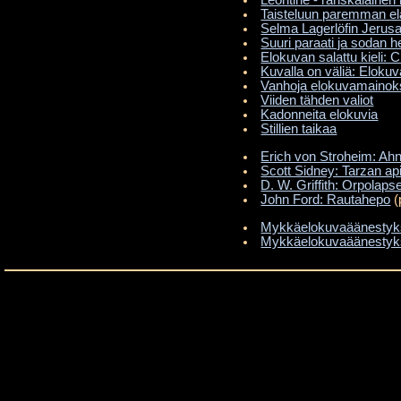
Léontine - ranskalainen r
Taisteluun paremman el
Selma Lagerlöfin Jerus
Suuri paraati ja sodan he
Elokuvan salattu kieli: 
Kuvalla on väliä: Elokuv
Vanhoja elokuvamainok
Viiden tähden valiot
Kadonneita elokuvia
Stillien taikaa
Erich von Stroheim: Ah
Scott Sidney: Tarzan ap
D. W. Griffith: Orpolaps
John Ford: Rautahepo
(
Mykkäelokuvaäänestyks
Mykkäelokuvaäänestyks