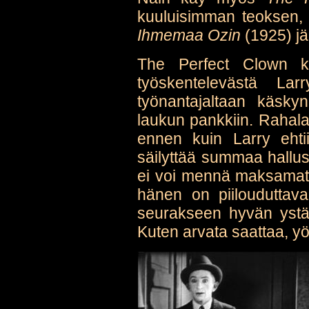
kuuluisimman teoksen, 
Ihmemaa Ozin
(1925) jä
The Perfect Clown ke
työskentelevästä La
työnantajaltaan käsky
laukun pankkiin. Rahala
ennen kuin Larry ehtii
säilyttää summaa hallu
ei voi mennä maksamatt
hänen on piilouduttava
seurakseen hyvän ystä
Kuten arvata saattaa, yö