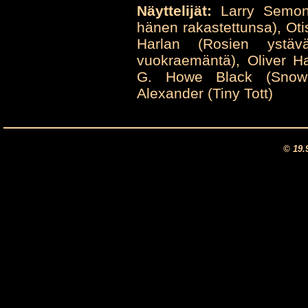
Näyttelijät:
Larry Semon 
hänen rakastettunsa), Ot
Harlan (Rosien ystävä
vuokraemäntä), Oliver H
G. Howe Black (Snowbal
Alexander (Tiny Tott)
© 19.