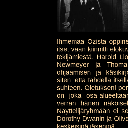
Ihmemaa Ozista oppin
itse, vaan kiinnitti elo
tekijämiestä. Harold L
Newmeyer ja Thomas
ohjaamisen ja käsikirj
siten, että tähdellä its
suhteen. Oletukseni per
on joka osa-alueelta
verran hänen näköiselt
Näyttelijäryhmään ei s
Dorothy Dwanin ja Oliv
keskeisinä jäseninä.