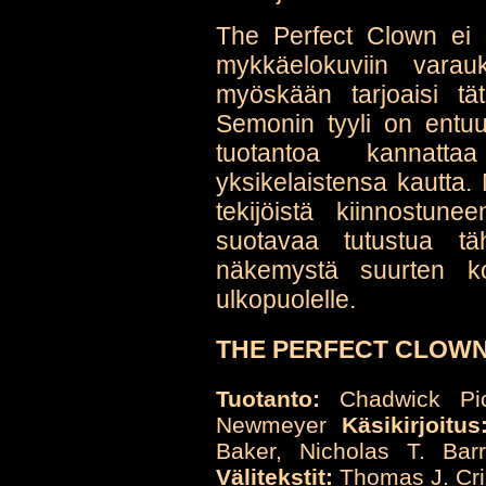
The Perfect Clown ei o
mykkäelokuviin varauk
myöskään tarjoaisi tätä
Semonin tyyli on entuu
tuotantoa kannat
yksikelaistensa kautta
tekijöistä kiinnostu
suotavaa tutustua tä
näkemystä suurten ko
ulkopuolelle.
THE PERFECT CLOWN, 
Tuotanto:
Chadwick Pic
Newmeyer
Käsikirjoitus
Baker, Nicholas T. Ba
Välitekstit:
Thomas J. Criz