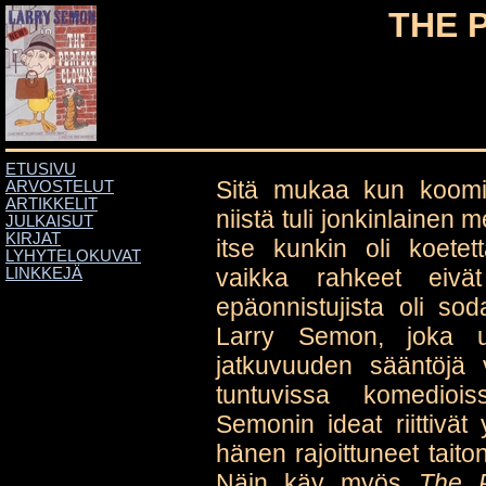
THE 
ETUSIVU
Sitä mukaa kun koomikot
ARVOSTELUT
ARTIKKELIT
niistä tuli jonkinlainen 
JULKAISUT
KIRJAT
itse kunkin oli koetet
LYHYTELOKUVAT
vaikka rahkeet eivät 
LINKKEJÄ
epäonnistujista oli sod
Larry Semon, joka uh
jatkuvuuden sääntöjä v
tuntuvissa komediois
Semonin ideat riittivät
hänen rajoittuneet taiton
Näin käy myös
The P