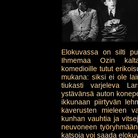
Elokuvassa on silti pu
Ihmemaa Ozin kalta
komedioille tutut erikoi
mukana: siksi ei ole la
tiukasti varjeleva L
ystävänsä auton konepell
ikkunaan piirtyvän leh
kaverusten mieleen va
kunhan vauhtia ja vitsej
neuvoneen työryhmäänsä
katsoja voi saada elokuva