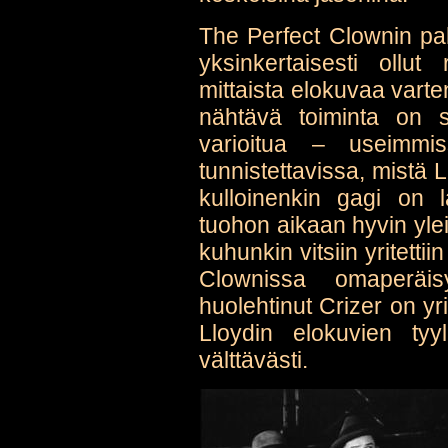
The Perfect Clownin pahi
yksinkertaisesti ollut 
mittaista elokuvaa vart
nähtävä toiminta on s
varioitua – useimmi
tunnistettavissa, mistä 
kulloinenkin gagi on l
tuohon aikaan hyvin yleis
kuhunkin vitsiin yritetti
Clownissa omaperäis
huolehtinut Crizer on yr
Lloydin elokuvien tyy
välttävästi.