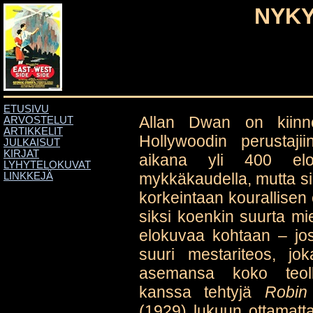
NYK
ETUSIVU
Allan Dwan on kiinno
ARVOSTELUT
ARTIKKELIT
Hollywoodin perustaj
JULKAISUT
KIRJAT
aikana yli 400 elo
LYHYTELOKUVAT
mykkäkaudella, mutta sil
LINKKEJÄ
korkeintaan kourallisen
siksi koenkin suurta mie
elokuvaa kohtaan – jos
suuri mestariteos, j
asemansa koko teoll
kanssa tehtyjä
Robin
(1929) lukuun ottamatta 