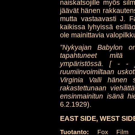
naiskatsojille myös silm
jäävät hänen rakkautens
mutta vastaavasti J. 
kaikissa lyhyissä esillä
ole mainittavia valopilkk
”Nykyajan Babylon on
tapahtuneet mitä e
ympäristössä. [ - -
ruumiinvoimiltaan uskott
Virginia Valli hänen 
rakastettunaan viehät
ensinmainitun isänä hie
6.2.1929).
EAST SIDE, WEST SIDE
Tuotanto:
Fox Film C