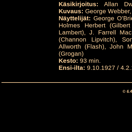
Käsikirjoitus:
Allan Dwa
Kuvaus:
George Webber,
Näyttelijät:
George O’Brie
Holmes Herbert (Gilber
Lambert), J. Farrell M
(Channon Lipvitch), So
Allworth (Flash), John M
(Grogan)
Kesto:
93 min.
Ensi-ilta:
9.10.1927 / 4.2
© 6.4