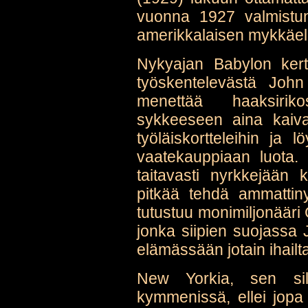
vuonna 1927 valmist
amerikkalaisen mykkäelo
Nykyajan Babylon kerto
työskentelevästä John
menettää haaksiri
sykkeeseen aina kaiv
työläiskortteleihin ja 
vaatekauppiaan luota. 
taitavasti nyrkkejään 
pitkää tehdä ammattiny
tutustuu monimiljonääri 
jonka siipien suojassa
elämässään jotain ihailt
New Yorkia, sen silh
kymmenissä, ellei jopa