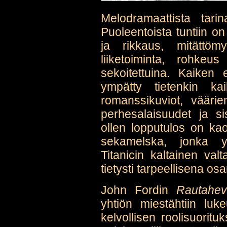
Melodramaattista tari
Puoleentoista tuntiin on
ja rikkaus, mitättöm
liiketoiminta, rohkeu
sekoitettuina. Kaiken
ympätty tietenkin kaik
romanssikuviot, väärien
perhesalaisuudet ja s
ollen lopputulos on ka
sekamelska, jonka y
Titanicin kaltainen va
tietysti tarpeellisena o
John Fordin
Rautahev
yhtiön miestähtiin lu
kelvollisen roolisuorit