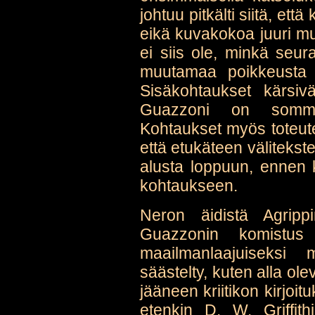
johtuu pitkälti siitä, ett
eikä kuvakokoa juuri m
ei siis ole, minkä seura
muutamaa poikkeusta l
Sisäkohtaukset kärsiv
Guazzoni on sommit
Kohtaukset myös toteute
että etukäteen välitekst
alusta loppuun, ennen 
kohtaukseen.
Neron äidistä Agrip
Guazzonin komistus 
maailmanlaajuiseksi 
säästelty, kuten alla o
jääneen kriitikon kirjoit
etenkin D. W. Griffith