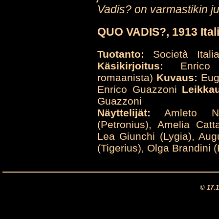
Vadis? on varmastikin juu
QUO VADIS?, 1913 Ital
Tuotanto:
Società Ital
Käsikirjoitus:
Enrico G
romaanista)
Kuvaus:
Eug
Enrico Guazzoni
Leikka
Guazzoni
Näyttelijät:
Amleto Nove
(Petronius), Amelia Catt
Lea Giunchi (Lygia), Augu
(Tigerius), Olga Brandini 
© 17.1