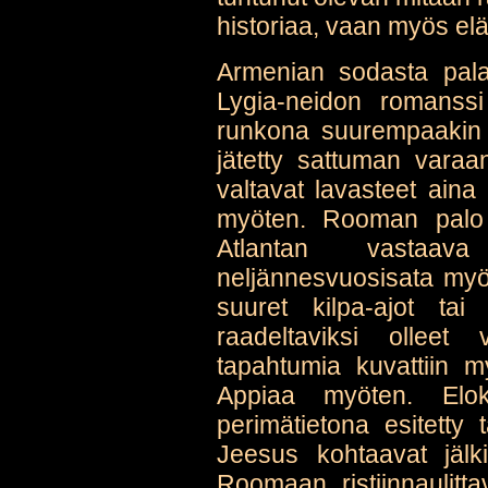
historiaa, vaan myös el
Armenian sodasta pala
Lygia-neidon romanssi 
runkona suurempaakin 
jätetty sattuman varaan
valtavat lavasteet ain
myöten. Rooman palo 
Atlantan vasta
neljännesvuosisata myöh
suuret kilpa-ajot tai 
raadeltaviksi olleet
tapahtumia kuvattiin myö
Appiaa myöten. Elo
perimätietona esitetty 
Jeesus kohtaavat jälk
Roomaan ristiinnaulitt