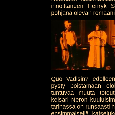
innoittaneen Henryk Si
pohjana olevan romaani
Quo Vadisin? edelleen
pysty poistamaan elo
tuntuvaa muuta toteut
keisari Neron kuuluisim
tarinassa on runsaasti h
ensimmäisellä katseluk