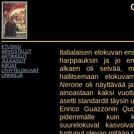
ETUSIVU
Italialaisen elokuvan en
ARVOSTELUT
ARTIKKELIT
harppauksin ja jo ens
JULKAISUT
KIRJAT
alkaen oli selvää, mis
LYHYTELOKUVAT
hallitsemaan elokuv
LINKKEJÄ
Nerone
oli näyttävää j
ainoastaan kaksi vuo
asetti standardit täysin
Enrico Guazzonin
Quo
pidemmälle kuin ku
suurelokuvat kasvoiva
tuntunut olevan mitään r