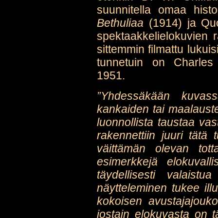
suunnitella omaa histo
Bethuliaa
(1914) ja Quo
spektaakkelielokuvien r
sittemmin filmattu lukuis
tunnetuin on Charles 
1951.
”Yhdessäkään kuvass
kankaiden tai maalauste
luonnollista taustaa vas
rakennettiin juuri tätä
väittämän olevan tott
esimerkkejä elokuvall
täydellisesti valaistu
näytteleminen tukee ill
kokoisen avustajajouko
jostain elokuvasta on 