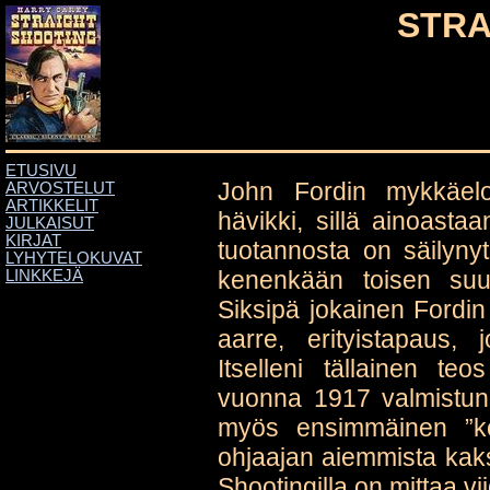
STRA
ETUSIVU
John Fordin mykkäelo
ARVOSTELUT
ARTIKKELIT
hävikki, sillä ainoast
JULKAISUT
KIRJAT
tuotannosta on säilyny
LYHYTELOKUVAT
kenenkään toisen suur
LINKKEJÄ
Siksipä jokainen Fordin
aarre, erityistapaus,
Itselleni tällainen t
vuonna 1917 valmistu
myös ensimmäinen ”kok
ohjaajan aiemmista kaksi
Shootingilla on mittaa vi