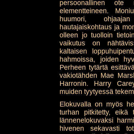
persoonallinen ote
elementteineen. Moni
huumori, ohjaaja
hautajaiskohtaus ja mon
olleen jo tuolloin tieto
vaikutus on nähtäv
kaltaisen loppuhuipen
hahmoissa, joiden hyv
Perheen tytärtä esittäv
vakiotähden Mae Mars
Harronin. Harry Carey 
muiden tyytyessä tekemä
Elokuvalla on myös hei
turhan pitkitetty, eikä
lännenelokuvaksi harmi
hivenen sekavasti tot