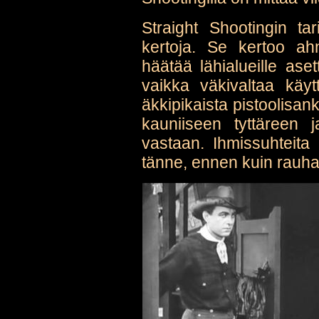
Straight Shootingin ta
kertoja. Se kertoo ahn
häätää lähialueille asett
vaikka väkivaltaa käy
äkkipikaista pistoolisan
kauniiseen tyttäreen j
vastaan. Ihmissuhteita 
tänne, ennen kuin rauha 