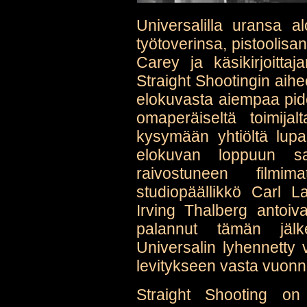
Universalilla uransa a
työtoverinsa, pistoolis
Carey ja käsikirjoitta
Straight Shootingin aihe
elokuvasta aiempaa pid
omaperäiseltä toimijal
kysymään yhtiöltä lup
elokuvan loppuun sa
raivostuneen filmim
studiopäällikkö Carl 
Irving Thalberg antoiv
palannut tämän jälk
Universalin lyhennetty v
levitykseen vasta vuon
Straight Shooting on