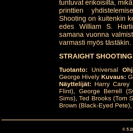
tuntuvat erikoisilta, mi
printtien yhdistelemi
Shooting on kuitenkin ke
edes William S. Hart
samana vuonna valmis
varmasti myös tästäkin.
STRAIGHT SHOOTING, 
Tuotanto:
Universal
Ohj
George Hively
Kuvaus:
Ge
Näyttelijät:
Harry Carey 
Flint), George Berrell 
Sims), Ted Brooks (Tom S
Brown (Black-Eyed Pete),
© 5.1