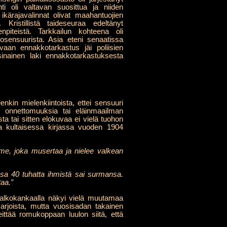
ti oli valtavan suosittua ja niiden
ikärajavalinnat olivat maahantuojien
Kristillistä taideseuraa edeltänyt
piteistä. Tarkkailun kohteena oli
osensuurista. Asia eteni senaatissa
 vaan ennakkotarkastus jäi poliisien
rsinainen laki ennakkotarkastuksesta
nkin mielenkiintoista, ettei sensuuri
ia, onnettomuuksia tai eläinmaailman
 tai sitten elokuvaa ei vielä tuohon
a kultaisessa kirjassa vuoden 1904
rme, joka musertaa ja nielee valkean
sa 40 tuhatta ihmistä sai surmansa.
aa.”
ä valkokankaalla näkyi vielä muutamaa
arjoista, mutta vuosisadan takainen
ittää romukoppaan luulon siitä, että