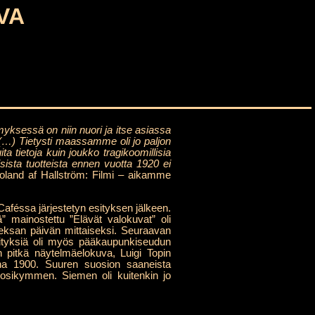
VA
yksessä on niin nuori ja itse asiassa
(…) Tietysti maassamme oli jo paljon
ta tietoja kuin joukko tragikoomillisia
sista tuotteista ennen vuotta 1920 ei
land af Hallström: Filmi – aikamme
aféssa järjestetyn esityksen jälkeen.
 mainostettu ”Elävät valokuvat” oli
deksan päivän mittaiseksi. Seuraavan
ityksiä oli myös pääkaupunkiseudun
 pitkä näytelmäelokuva, Luigi Topin
nna 1900. Suuren suosion saaneista
 vuosikymmen. Siemen oli kuitenkin jo