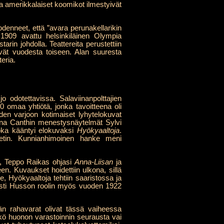
ja amerikkalaiset koomikot ilmestyivät
todenneet, että ”avara perunakellarikin
a 1909 avattu helsinkiläinen Olympia
arin johdolla. Teattereita perustettiin
vät vuodesta toiseen. Alan suuresta
eria.
o odotettavissa. Salaviinanpolttajien
 omaa yhtiötä, jonka tavoitteena oli
oiden varjoon kotimaiset lyhytelokuvat
Minna Canthin menestysnäytelmät Sylvi
joka kääntyi elokuvaksi
Hyökyaaltoja
.
etin. Kunnianhimoinen hanke meni
ta, Teppo Raikas ohjasi
Anna-Liisan
ja
n. Kuvaukset hoidettiin ulkona, sillä
ne, Hyökyaaltoja tehtiin saaristossa ja
toisti Husson roolin myös vuoden 1922
män rahavarat olivat tässä vaiheessa
ekö huonon varastoinnin seurausta vai