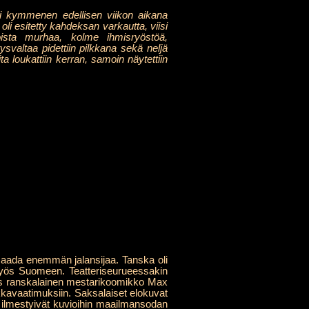
toi kymmenen edellisen viikon aikana
li esitetty kahdeksan varkautta, viisi
toista murhaa, kolme ihmisryöstöä,
svaltaa pidettiin pilkkana sekä neljä
a loukattiin kerran, samoin näytettiin
saada enemmän jalansijaa. Tanska oli
myös Suomeen. Teatteriseurueessakin
yös ranskalainen mestarikoomikko Max
alkkavaatimuksiin. Saksalaiset elokuvat
t ilmestyivät kuvioihin maailmansodan