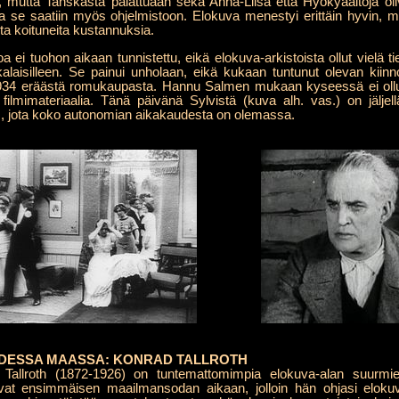
lyä, mutta Tanskasta palattuaan sekä Anna-Liisa että Hyökyaaltoja oli
 ja se saatiin myös ohjelmistoon. Elokuva menestyi erittäin hyvin,
ta koituneita kustannuksia.
voa ei tuohon aikaan tunnistettu, eikä elokuva-arkistoista ollut vielä 
aikalaisilleen. Se painui unholaan, eikä kukaan tuntunut olevan kiinn
934 eräästä romukaupasta. Hannu Salmen mukaan kyseessä ei ollut 
filmimateriaalia. Tänä päivänä Sylvistä (kuva alh. vas.) on jälje
nes, jota koko autonomian aikakaudesta on olemassa.
DESSA MAASSA: KONRAD TALLROTH
allroth (1872-1926) on tuntemattomimpia elokuva-alan suurmieh
at ensimmäisen maailmansodan aikaan, jolloin hän ohjasi eloku