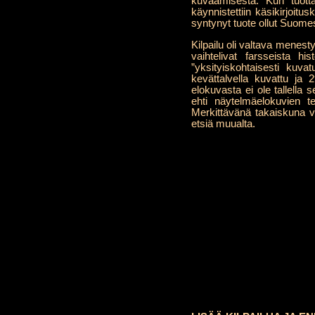
kuvaamisesta. Kun tuott
käynnistettiin käsikirjoitusk
syntynyt tuote ollut Suomes
Kilpailu oli valtava menesty
vaihtelivat farsseista hi
”yksityiskohtaisesti kuva
kevättalvella kuvattu ja 
elokuvasta ei ole tallella 
ehti näytelmäelokuvien t
Merkittävänä takaiskuna voi
etsiä muualta.