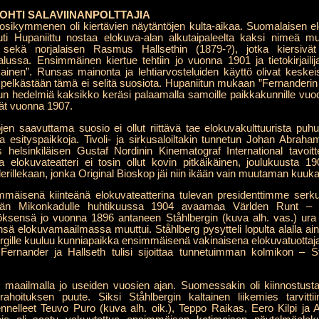
OHTI SALAVIINANPOLTTAJIA
ikymmenen oli kiertävien näytäntöjen kulta-aikaa. Suomalaisen elo
i Outi Hupaniittu nostaa elokuva-alan alkutaipaleelta kaksi nimeä m
 sekä norjalaisen Rasmus Hallsethin (1879-?), jotka kiersivät
ssa. Ensimmäinen kiertue tehtiin jo vuonna 1901 ja tietokirjaili
mainen”. Runsas mainonta ja lehtiarvosteluiden käyttö olivat kes
pelkästään tämä ei selitä suosiota. Hupaniitun mukaan ”Fernanderin ja
akuun hedelmiä kaksikko keräsi palaamalla samoille paikkakunnille vuo
vät vuonna 1907.
en saavuttama suosio ei ollut riittävä tae elokuvakulttuurista puhumise
a esityspaikkoja. Tivoli- ja sirkusaloiltakin tunnetun Johan Abraham
 helsinkiläisen Gustaf Nordinin Kinematograf International tavoitte
a elokuvateatteri ei tosin ollut kovin pitkäikäinen, joulukuusta
erillekaan, jonka Original Bioskop jäi niin ikään vain muutaman kuuka
immäisenä kiinteänä elokuvateatterina tulevan presidenttimme ser
kään Mikonkadulle huhtikuussa 1904 avaamaa Världen Runt – M
sensä jo vuonna 1896 antaneen Ståhlbergin (kuva alh. vas.) ura ol
 elokuvamaailmassa muuttui. Ståhlberg pysytteli lopulta alalla a
gille kuuluu kunniapaikka ensimmäisenä vakinaisena elokuvatuottajana
Fernander ja Hallseth tulisi sijoittaa tunnetuimman kolmikon – S
y maailmalla jo useiden vuosien ajan. Suomessakin oli kiinnostus
hoituksen puute. Siksi Ståhlbergin kaltainen liikemies tarvittiin 
ennelleet Teuvo Puro (kuva alh. oik.), Teppo Raikas, Eero Kilpi ja