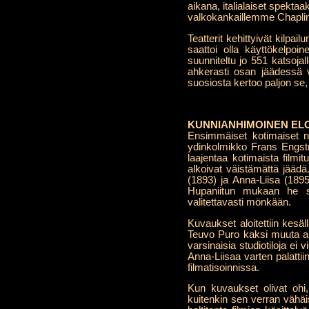
aikana, italialaiset spekta
valkokankaillemme Chaplinin
Teatterit kehittyivät kilpa
saattoi olla käyttökelpoi
suunniteltu jo 551 katsojal
ahkerasti osan jäädessä 
suosiosta kertoo paljon se
KUNNIANHIMOINEN EL
Ensimmäiset kotimaiset näy
ydinkolmikko Frans Engstr
laajentaa kotimaista filmit
alkoivat väistämättä jäädä
(1893) ja Anna-Liisa (1895
Hupaniitun mukaan he s
valitettavasti mönkään.
Kuvaukset aloitettiin kesä
Teuvo Puro kaksi muuta ai
varsinaisia studiotiloja ei 
Anna-Liisaa varten palatti
filmatisoinnissa.
Kun kuvaukset olivat ohi,
kuitenkin sen verran vähäi