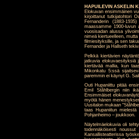
HAPUILEVIN ASKELIN K
Elokuvan ensimmäinen vuos
kirjoittanut tutkijatohtor
Fernanderin (1883-1935)
maassamme 1900-luvun alu
vuosisadan alussa ylivoi
nimeä kiertueelleen, mutta 
filmiesityksille, ja sen t
Fernander ja Hallseth teki
Pelkkä kiertävien näytäntöj
jatkuvia elokuvaesityksiä j
kiertävää mallia, kun taas
Mikonkatu 5:ssä sijaitsev
paremmin ei käynyt G. Sail
Outi Hupaniittu pitää ens
Emil Ståhlbergin niin i
Ensimmäiset elokuvanäytök
myötä hänen menestyksensä
Uusitalon mukaan ”Ståhlber
taas Hupaniitun mielestä 
Pohjanheimo – joukkoon.
Näytelmäelokuvia oli teht
todennäköisesti noussut ra
Kansallisteatterissa työsk