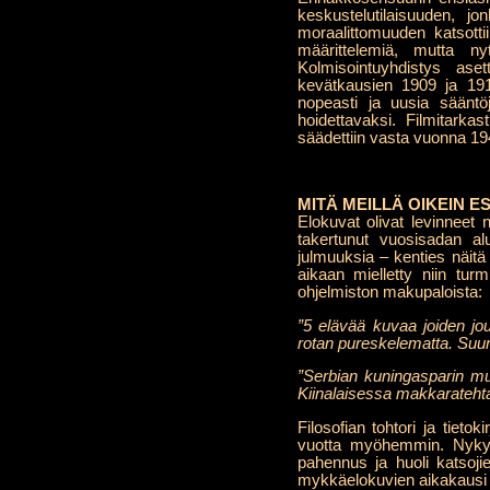
keskustelutilaisuuden, j
moraalittomuuden katsotti
määrittelemiä, mutta nyt
Kolmisointuyhdistys ase
kevätkausien 1909 ja 191
nopeasti ja uusia sääntöj
hoidettavaksi. Filmitarka
säädettiin vasta vuonna 19
MITÄ MEILLÄ OIKEIN ES
Elokuvat olivat levinneet 
takertunut vuosisadan alu
julmuuksia – kenties näitä
aikaan mielletty niin tu
ohjelmiston makupaloista:
”5 elävää kuvaa joiden jo
rotan pureskelematta. Suu
”Serbian kuningasparin mu
Kiinalaisessa makkaratehta
Filosofian tohtori ja tiet
vuotta myöhemmin. Nykyka
pahennus ja huoli katsoji
mykkäelokuvien aikakausi oli