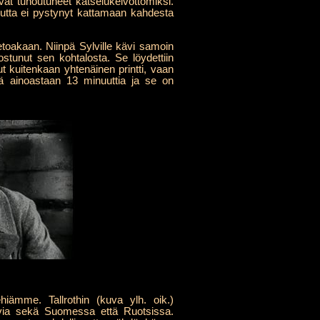
vat tuhoutuneet katselukelvottomiksi.
 mutta ei pystynyt kattamaan kahdesta
tietoakaan. Niinpä Sylville kävi samoin
ostunut sen kohtalosta. Se löydettiin
kuitenkaan yhtenäinen printti, vaan
llä ainoastaan 13 minuuttia ja se on
iämme. Tallrothin (kuva ylh. oik.)
via sekä Suomessa että Ruotsissa.