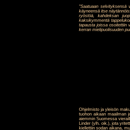
”Saatuaan selvityksensä v
käyneensä itse näytännöissä
ryöstöä, kahdeksan juop
kaksikymmentä tappelukohta
tapausta joissa osoitettiin
kerran mielipuolisuuden p
Ohjelmisto ja yleisön maku
tuohon aikaan maailman j
aiemmin Suomessa vieraill
Linder (ylh. oik.), jota yr
kiellettiin sodan aikana, 