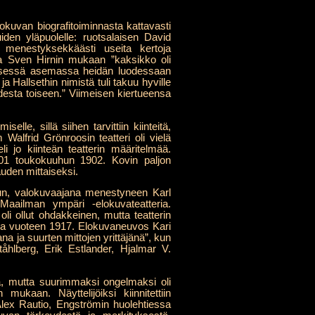
kuvan biografitoiminnasta kattavasti
uiden yläpuolelle: ruotsalaisen David
 menestyksekkäästi useita kertoja
ja Sven Hirnin mukaan ”kaksikko oli
keisessä asemassa heidän luodessaan
 Hallsethin nimistä tuli takuu hyville
desta toiseen.” Viimeisen kiertueensa
lle, sillä siihen tarvittiin kiinteitä,
 Walfrid Grönroosin teatteri oli vielä
li jo kiinteän teatterin määritelmää.
 1901 toukokuuhun 1902. Kovin paljon
uden mittaiseksi.
kun, valokuvaajana menestyneen Karl
aailman ympäri -elokuvateatteria.
i ollut ohdakkeinen, mutta teatterin
ina vuoteen 1917. Elokuvaneuvos Kari
 ja suurten mittojen yrittäjänä”, kun
tåhlberg, Erik Estlander, Hjalmar V.
ta, mutta suurimmaksi ongelmaksi oli
mukaan. Näyttelijöiksi kiinnitettiin
 Alex Rautio, Engströmin huolehtiessa