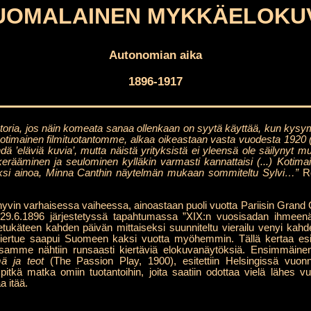
UOMALAINEN MYKKÄELOKU
Autonomian aika
1896-1917
oria, jos näin komeata sanaa ollenkaan on syytä käyttää, kun kysym
kotimainen filmituotantomme, alkaa oikeastaan vasta vuodesta 1920 
dä ’eläviä kuvia’, mutta näistä yrityksistä ei yleensä ole säilynyt mui
 kerääminen ja seulominen kylläkin varmasti kannattaisi (...) Kotimai
yksi ainoa, Minna Canthin näytelmän mukaan sommiteltu Sylvi…”
Ro
in varhaisessa vaiheessa, ainoastaan puoli vuotta Pariisin Grand C
 29.6.1896 järjestetyssä tapahtumassa ”XIX:n vuosisadan ihmeenä”
etukäteen kahden päivän mittaiseksi suunniteltu vierailu venyi kah
iertue saapui Suomeen kaksi vuotta myöhemmin. Tällä kertaa es
ssamme nähtiin runsaasti kiertäviä elokuvanäytöksiä. Ensimmäinen
ä ja teot
(The Passion Play, 1900), esitettiin Helsingissä vuo
lä pitkä matka omiin tuotantoihin, joita saatiin odottaa vielä lähes
a itää.