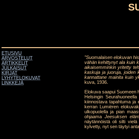
S
ETUSIVU
”Suomalaisen elokuvan hist
ARVOSTELUT
vähän kehittynyt ala kuin 
ARTIKKELIT
aikaisemminkin yritetty teh
JULKAISUT
kaskuja ja juoruja, joiden
KIRJAT
kannattane mainita kuin 
LYHYTELOKUVAT
kuva, 1936.
LINKKEJÄ
Elokuva saapui Suomeen hyv
Helsingin Seurahuoneella
kiinnostava tapahtuma ja 
kerran Lumièren elokuvak
ulkopuolella ja pian maa
ohjaama
Jeesuksen eläm
näytännöistä oli silti vie
kylvetty, nyt sen täytyi anta