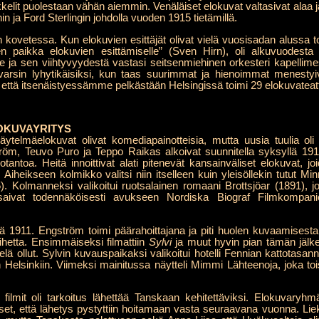
akkelit puolestaan vähän aiemmin. Venäläiset elokuvat valtasivat alaa 
 ja Ford Sterlingin johdolla vuoden 1915 tietämillä.
ilun kovetessa. Kun elokuvien esittäjät olivat vielä vuosisadan alussa 
nen paikka elokuvien esittämiselle” (Sven Hirn), oli alkuvuodest
le ja sen viihtyvyydestä vastasi seitsenmiehinen orkesteri kapellimest
varsin lyhytikäisiksi, kun taas suurimmat ja hienoimmat menestyi
, että itsenäistyessämme pelkästään Helsingissä toimi 29 elokuvateatt
OKUVAYRITYS
telmäelokuvat olivat komediapainotteisia, mutta uusia tuulia oli j
öm, Teuvo Puro ja Teppo Raikas alkoivat suunnitella syksyllä 1910
uotantoa. Heitä innoittivat alati pitenevät kansainväliset elokuvat, j
. Aiheikseen kolmikko valitsi niin itselleen kuin yleisöllekin tutut 
). Kolmanneksi valikoitui ruotsalainen romaani Brottsjöar (1891), 
aivat todennäköisesti avukseen Nordiska Biograf Filmkompani
llä 1911. Engström toimi päärahoittajana ja piti huolen kuvaamises
hetta. Ensimmäiseksi filmattiin
Sylvi
ja muut hyvin pian tämän jälkee
vielä ollut. Sylvin kuvauspaikaksi valikoitui hotelli Fennian kattotasan
in Helsinkiin. Viimeksi mainitussa näytteli Mimmi Lähteenoja, joka 
 filmit oli tarkoitus lähettää Tanskaan kehitettäviksi. Elokuvaryh
set, että lähetys pystyttiin hoitamaan vasta seuraavana vuonna. Li