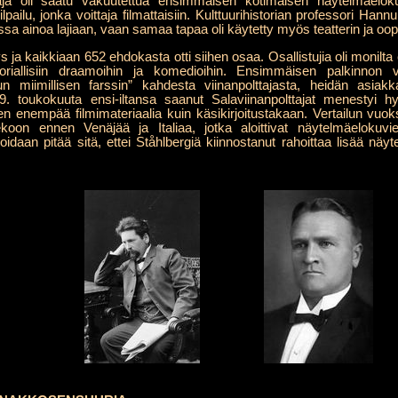
aja oli saatu vakuutettua ensimmäisen kotimaisen näytelmäelok
ilpailu, jonka voittaja filmattaisiin. Kulttuurihistorian professori Hann
sa ainoa lajiaan, vaan samaa tapaa oli käytetty myös teatterin ja oop
s ja kaikkiaan 652 ehdokasta otti siihen osaa. Osallistujia oli monilta 
storiallisiin draamoihin ja komedioihin. Ensimmäisen palkinnon v
tun miimillisen farssin” kahdesta viinanpolttajasta, heidän asia
29. toukokuuta ensi-iltansa saanut Salaviinanpolttajat menestyi hy
sen enempää filmimateriaalia kuin käsikirjoitustakaan. Vertailun vuo
ekoon ennen Venäjää ja Italiaa, jotka aloittivat näytelmäeloku
daan pitää sitä, ettei Ståhlbergiä kiinnostanut rahoittaa lisää näytel