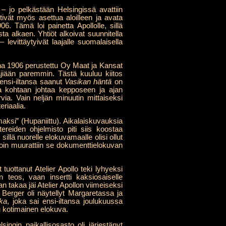
 – jo pelkästään Helsingissä avattiin
tivät myös asettua aloilleen ja avata
6. Tämä loi painetta Apollolle, sillä
sta alkaen. Yhtiöt alkoivat suunnitella
evittäytyivät laajalle suomalaisella
nna 1906 perustettu Oy Maat ja Kansat
äjiään paremmin. Tästä kuuluu kiitos
ensi-iltansa saanut
Vasikan häntä
on
a kohtaan johtaa kepposeen ja ajan
ia. Vain neljän minuutin mittaiseksi
riaalia.
aksi” (Hupaniittu). Aikalaiskuvauksia
reiden ohjelmisto piti siis koostaa
illä nuorelle elokuvamaalle olisi ollut
loin muurattiin se dokumenttielokuvan
tuottanut Atelier Apollo teki lyhyeksi
 teos, vaan insertti kaksiosaiselle
n takaa jäi Atelier Apollon viimeiseksi
 Berger oli näytellyt Margaretassa ja
tka
, joka sai ensi-iltansa joulukuussa
u kotimainen elokuva.
ngin paikallisosasto oli järjestänyt