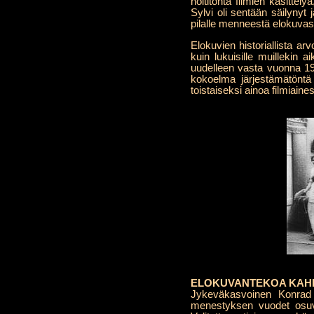
holtitonta filmien käsitte
Sylvi oli sentään säilynyt
pilalle menneestä elokuvas
Elokuvien historiallista ar
kuin lukuisille muillekin 
uudelleen vasta vuonna 1
kokoelma järjestämätöntä 
toistaiseksi ainoa filmiai
ELOKUVANTEKOA KAH
Jykeväkasvoinen Konrad T
menestyksen vuodet osuv