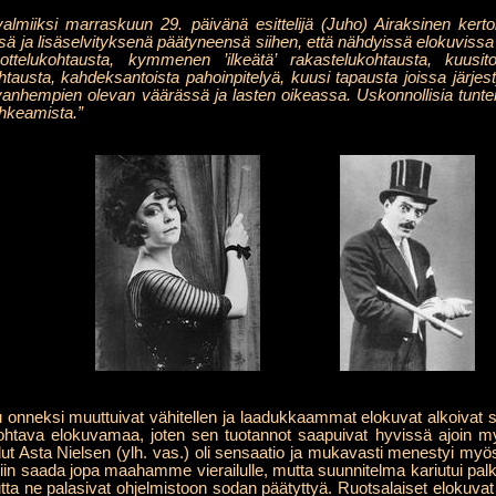
almiiksi marraskuun 29. päivänä esittelijä (Juho) Airaksinen ker
 ja lisäselvityksenä päätyneensä siihen, että nähdyissä elokuvissa o
ottelukohtausta, kymmenen ’ilkeätä’ rakastelukohtausta, kuusi
usta, kahdeksantoista pahoinpitelyä, kuusi tapausta joissa järjesty
 vanhempien olevan väärässä ja lasten oikeassa. Uskonnollisia tunteit
uhkeamista.”
 onneksi muuttuivat vähitellen ja laadukkaammat elokuvat alkoivat 
ohtava elokuvamaa, joten sen tuotannot saapuivat hyvissä ajoin 
ut Asta Nielsen (ylh. vas.) oli sensaatio ja mukavasti menestyi m
itettiin saada jopa maahamme vierailulle, mutta suunnitelma kariutui p
mutta ne palasivat ohjelmistoon sodan päätyttyä. Ruotsalaiset elokuva