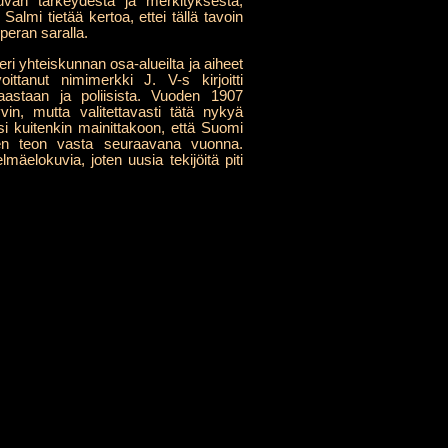
uvan tärkeydestä ja merkityksestä,
u Salmi tietää kertoa, ettei tällä tavoin
peran saralla.
eri yhteiskunnan osa-alueilta ja aiheet
oittanut nimimerkki J. V-s kirjoitti
kkaastaan ja poliisista. Vuoden 1907
vin, mutta valitettavasti tätä nykyä
ksi kuitenkin mainittakoon, että Suomi
vien teon vasta seuraavana vuonna.
mäelokuvia, joten uusia tekijöitä piti