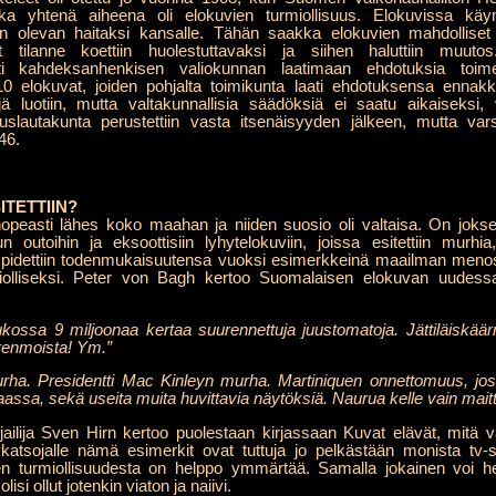
onka yhtenä aiheena oli elokuvien turmiollisuus. Elokuvissa käyn
in olevan haitaksi kansalle. Tähän saakka elokuvien mahdolliset 
 tilanne koettiin huolestuttavaksi ja siihen haluttiin muutos. 
tti kahdeksanhenkisen valiokunnan laatimaan ehdotuksia toimen
0 elokuvat, joiden pohjalta toimikunta laati ehdotuksensa ennakk
ä luotiin, mutta valtakunnallisia säädöksiä ei saatu aikaiseksi,
stuslautakunta perustettiin vasta itsenäisyyden jälkeen, mutta va
46.
ITETTIIN?
nopeasti lähes koko maahan ja niiden suosio oli valtaisa. On joksee
n outoihin ja eksoottisiin lyhytelokuviin, joissa esitettiin murh
 pidettiin todenmukaisuutensa vuoksi esimerkkeinä maailman menosta
rmiolliseksi. Peter von Bagh kertoo Suomalaisen elokuvan uudess
ukossa 9 miljoonaa kertaa suurennettuja juustomatoja. Jättiläiskää
renmoista! Ym.”
rha. Presidentti Mac Kinleyn murha. Martiniquen onnettomuus, jos
assa, sekä useita muita huvittavia näytöksiä. Naurua kelle vain maitt
okirjailija Sven Hirn kertoo puolestaan kirjassaan Kuvat elävät, mit
tsojalle nämä esimerkit ovat tuttuja jo pelkästään monista tv-s
en turmiollisuudesta on helppo ymmärtää. Samalla jokainen voi he
si ollut jotenkin viaton ja naiivi.